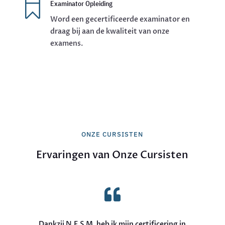

Examinator Opleiding
Word een gecertificeerde examinator en
draag bij aan de kwaliteit van onze
examens.
ONZE CURSISTEN
Ervaringen van Onze Cursisten

Dankzij N.E.S.M. heb ik mijn certificering in